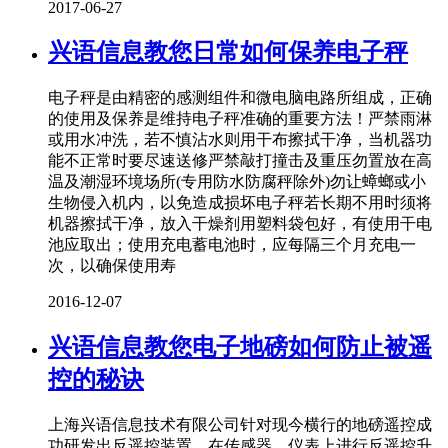
2017-06-27
兴语信息教您日常如何保养电子秤
电子秤是由精密的感测组件和微电脑电路所组成，正确
的使用及保养是维持电子秤准确的重要方法！严禁雨淋
或用水冲洗，若不慎沾水则用干布擦拭干净，当机器功
能不正常时要尽速送修严禁敲打撞击及重压勿置放在高
温及潮湿环境场所(专用防水防腐秤除外)勿让蟑螂或小
生物侵入机内，以免造成损坏电子秤若长期不用时须将
机器擦拭干净，放入干燥剂用塑料袋包好，有使用干电
池应取出；使用充电蓄电池时，应每隔三个月充电一
次，以确保使用寿
2016-12-07
兴语信息教您电子地磅如何防止被遥
控的秘诀
上海兴语信息技术有限公司针对现今横行的地磅遥控成
功研发出反遥控装置，在传感器、仪表上进行反遥控升